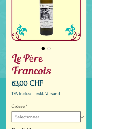
Le Père
Francois
Prix
63,00 CHF
TVA Incluse
|
exkl. Versand
Grösse
*