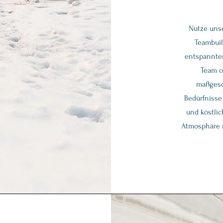
Nutze unse
Teambuil
entspannten
Team o
maßgesc
Bedürfnisse
und köstli
Atmosphäre 