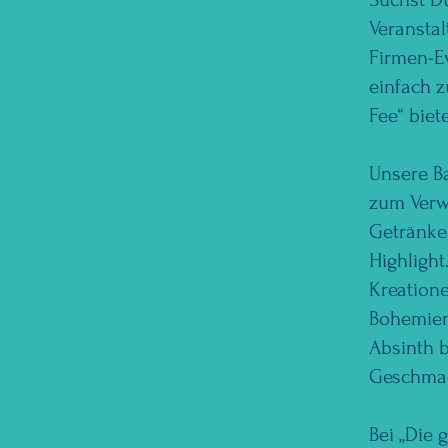
Veransta
Firmen-Ev
einfach 
Fee“ biet
Unsere Ba
zum Verwe
Getränke
Highlight
Kreatione
Bohemiens
Absinth b
Geschmac
Bei „Die 