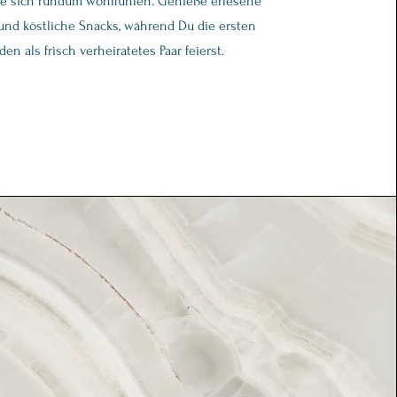
e sich rundum wohlfühlen. Genieße erlesene
und köstliche Snacks, während Du die ersten
en als frisch verheiratetes Paar feierst.