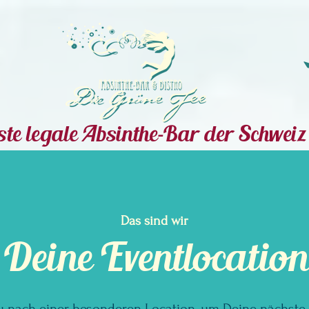
te legale Absinthe-Bar der Schweiz
Das sind wir
Deine Eventlocation
u nach einer besonderen Location, um Deine nächste