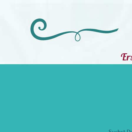
Ers
Suchst D