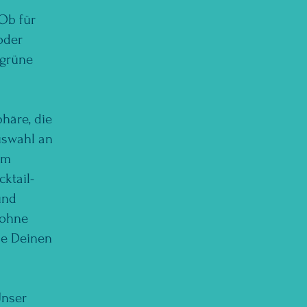
Ob für
oder
 grüne
häre, die
uswahl an
em
ktail-
und
 ohne
die Deinen
Unser