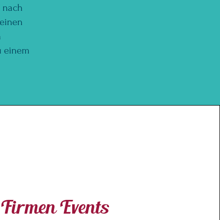
d nach
leinen
n
u einem
Firmen Events