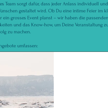
es Team sorgt dafür, dass jeder Anlass individuell un
nschen gestaltet wird. Ob Du eine intime Feier im k
r ein grosses Event planst – wir haben die passende
keiten und das Know-how, um Deine Veranstaltung z
folg zu machen.
ngebote umfassen: