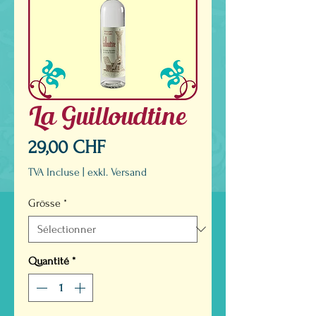
La Guilloudtine
Prix
29,00 CHF
TVA Incluse
|
exkl. Versand
Grösse
*
Quantité
*