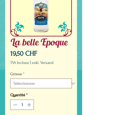
La belle Epoque
Prix
19,50 CHF
TVA Incluse
|
exkl. Versand
Grösse
*
Quantité
*