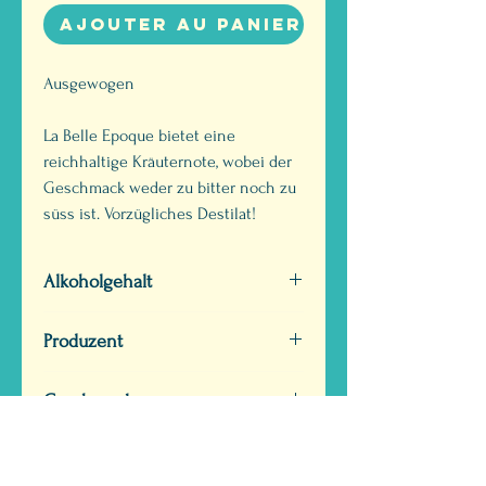
Ajouter au panier
Ausgewogen
La Belle Epoque bietet eine
reichhaltige Kräuternote, wobei der
Geschmack weder zu bitter noch zu
süss ist. Vorzügliches Destilat!
Alkoholgehalt
Vol. 54 %
Produzent
Absinthe La Valote Martin
Geschmack
Sàrl
Ausgewogen