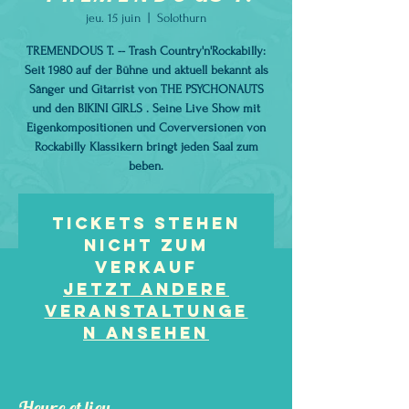
jeu. 15 juin
  |  
Solothurn
TREMENDOUS T. -- Trash Country'n'Rockabilly:
Seit 1980 auf der Bühne und aktuell bekannt als
Sänger und Gitarrist von THE PSYCHONAUTS
und den BIKINI GIRLS . Seine Live Show mit
Eigenkompositionen und Coverversionen von
Rockabilly Klassikern bringt jeden Saal zum
beben.
Tickets stehen
nicht zum
Verkauf
Jetzt andere
Veranstaltunge
n ansehen
Heure et lieu