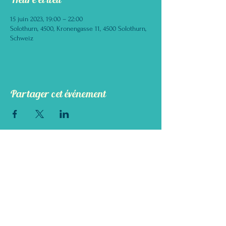
15 juin 2023, 19:00 – 22:00
Solothurn, 4500, Kronengasse 11, 4500 Solothurn,
Schweiz
Partager cet événement
DIE GRÜNE FEE
ABSINTHE BAR & BISTRO
Kronengasse 11, 4500 Solothurn
info@diegruenefee.ch