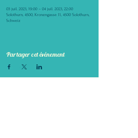
03 juil. 2023, 19:00 – 04 juil. 2023, 22:00
Solothurn, 4500, Kronengasse 11, 4500 Solothurn,
Schweiz
Partager cet événement
DIE GRÜNE FEE
ABSINTHE BAR & BISTRO
Kronengasse 11, 4500 Solothurn
info@diegruenefee.ch