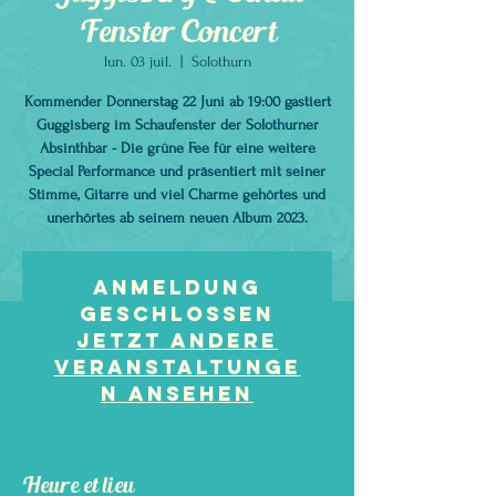
Fenster Concert
lun. 03 juil.
  |  
Solothurn
Kommender Donnerstag 22 Juni ab 19:00 gastiert
Guggisberg im Schaufenster der Solothurner
Absinthbar - Die grüne Fee für eine weitere
Special Performance und präsentiert mit seiner
Stimme, Gitarre und viel Charme gehörtes und
unerhörtes ab seinem neuen Album 2023.
Anmeldung
geschlossen
Jetzt andere
Veranstaltunge
n ansehen
Heure et lieu