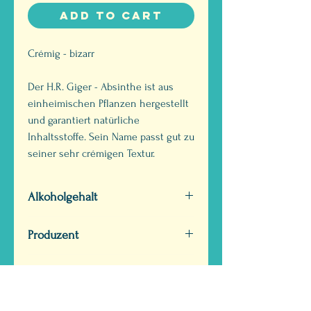
Add to Cart
Crémig - bizarr
Der H.R. Giger - Absinthe ist aus
einheimischen Pflanzen hergestellt
und garantiert natürliche
Inhaltsstoffe. Sein Name passt gut zu
seiner sehr crémigen Textur.
Alkoholgehalt
Vol. 69 %
Produzent
Absinthe La Valote Martin
Geschmack
Sàrl
Crémig-bizarr