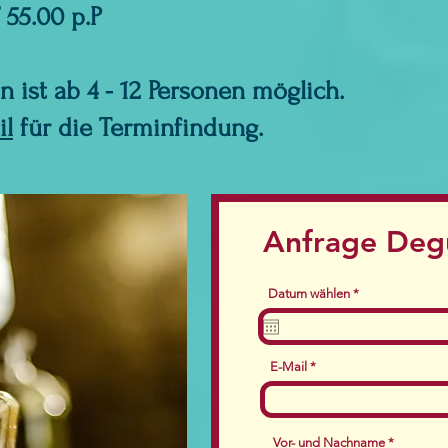
 55.00 p.P
 ist ab 4 - 12 Personen möglich.
il
für die Terminfindung.
Anfrage Deg
r
Datum wählen
*
e
q
u
i
r
E-Mail
e
d
Vor- und Nachname