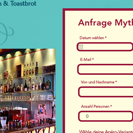
 & Toastbrot
Anfrage Myt
r
Datum wählen
*
e
q
u
i
r
E-Mail
e
d
Vor- und Nachname
Anzahl Personen
Wähle deine Apéro-Variant