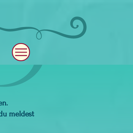
en.
 du meldest