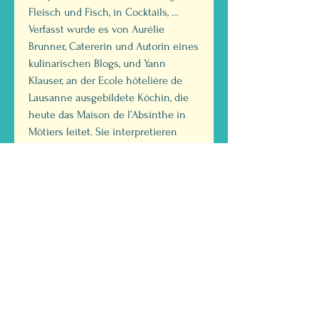
Fleisch und Fisch, in Cocktails, …
Verfasst wurde es von Aurélie
Brunner, Catererin und Autorin eines
kulinarischen Blogs, und Yann
Klauser, an der Ecole hôtelière de
Lausanne ausgebildete Köchin, die
heute das Maison de l’Absinthe in
Môtiers leitet. Sie interpretieren
oder erfinden geschmackvolle und
erschwingliche Kompositionen ganz
neu.
Informationen
Aurélie Brunner und Yann
Klauser
DIE GRÜNE FEE
Éditions Livreo-Alphil
ABSINTHE BAR & BISTRO
Kronengasse 11, 4500 Solothurn