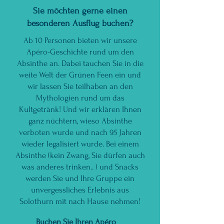
Sie möchten gerne einen
besonderen Ausflug buchen?
Ab 10 Personen bieten wir unsere
Apéro-Geschichte rund um den
Absinthe an. Dabei tauchen Sie in die
weite Welt der Grünen Feen ein und
wir lassen Sie teilhaben an den
Mythologien rund um das
Kultgetränk! Und wir erklären Ihnen
ganz nüchtern, wieso Absinthe
verboten wurde und nach 95 Jahren
wieder legalisiert wurde. Bei einem
Absinthe (kein Zwang, Sie dürfen auch
was anderes trinken.. ) und Snacks
werden Sie und Ihre Gruppe ein
unvergessliches Erlebnis aus
Solothurn mit nach Hause nehmen!
Buchen Sie Ihren Apéro
->