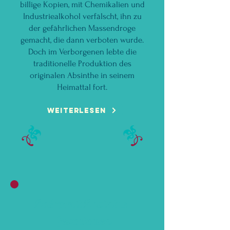
billige Kopien, mit Chemikalien und
Industriealkohol verfälscht, ihn zu
der gefährlichen Massendroge
gemacht, die dann verboten wurde.
Doch im Verborgenen lebte die
traditionelle Produktion des
originalen Absinthe in seinem
Heimattal fort.
WEITERLESEN
Apéro mit Absinthe-
Geschichten